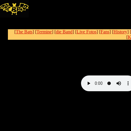
[
The Bats
] [
Termine
] [
die Band
] [
Live Fotos
] [
Fans
] [
History
] 
[
K